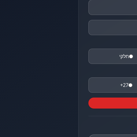
חלקי
27+