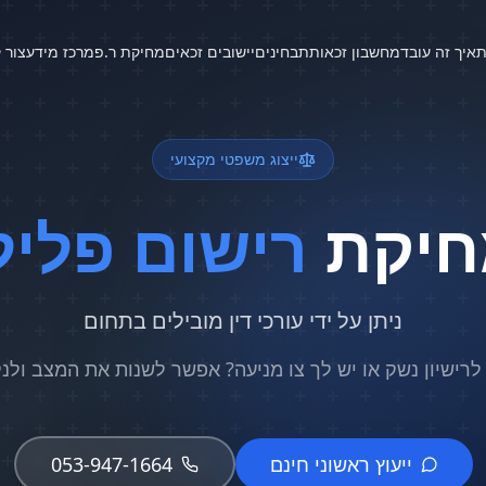
ת
איך זה עובד
מחשבון זכאות
תבחינים
יישובים זכאים
מחיקת ר.פ
מרכז מידע
צור 
ייצוג משפטי מקצועי
חיקת
רישום פליל
ניתן על ידי עורכי דין מובילים בתחום
לרישיון נשק או יש לך צו מניעה? אפשר לשנות את המצב ולנ
ייעוץ ראשוני חינם
053-947-1664